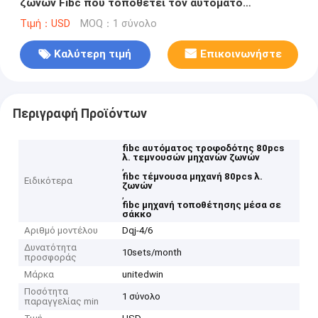
ζωνών Fibc που τοποθετεί τον αυτόματο
τροφοδότη 80pcs λ. σε σάκκο
Τιμή：USD
MOQ：1 σύνολο
Καλύτερη τιμή
Επικοινωνήστε
Περιγραφή Προϊόντων
fibc αυτόματος τροφοδότης 80pcs
λ. τεμνουσών μηχανών ζωνών
,
fibc τέμνουσα μηχανή 80pcs λ.
Ειδικότερα
ζωνών
,
fibc μηχανή τοποθέτησης μέσα σε
σάκκο
Αριθμό μοντέλου
Dqj-4/6
Δυνατότητα
10sets/month
προσφοράς
Μάρκα
unitedwin
Ποσότητα
1 σύνολο
παραγγελίας min