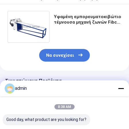
Υφαμένη εμπορευματοκιβώτιο
τέμνουσα μηχανή ζωνών Fibc
που τοποθετεί τον αυτόματο
τροφοδότη 80pcs λ. σε σάκκο
Να συνεχίσει
Συνιστώμενα Προϊόντα
admin
8:38 AM
Good day, what product are you looking for?