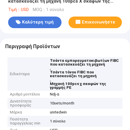
κατασκευάζει τη μηχανή 100pcs Χ σκαφών της
γραμμής PE μηχανών
Τιμή：USD
MOQ：1 σύνολο
Καλύτερη τιμή
Επικοινωνήστε
Περιγραφή Προϊόντων
Τσάντα εμπορευματοκιβωτίων FIBC
που κατασκευάζει τη μηχανή
,
Τσάντα τόνου FIBC που
Ειδικότερα
κατασκευάζει τη μηχανή
,
Μηχανή 100pcs χ σκαφών της
γραμμής PE
Αριθμό μοντέλου
Ndj-α
Δυνατότητα
10sets/month
προσφοράς
Μάρκα
unitedwin
Ποσότητα
1 σύνολο
παραγγελίας min