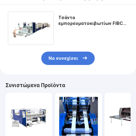
Τσάντα
εμπορευματοκιβωτίων FIBC
τόνου που κατασκευάζει τη
μηχανή 100pcs Χ σκαφών της
γραμμής PE μηχανών
Να συνεχίσει
Συνιστώμενα Προϊόντα