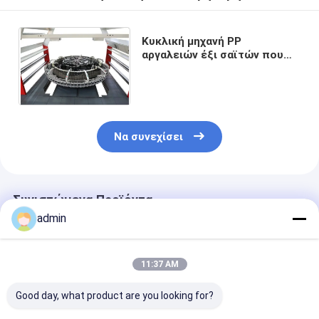
Κυκλική μηχανή PP
αργαλειών έξι σαϊτών που
υφαίνεται ή κυκλικός
αργαλειός 150rpm τσαντών
πλέγματος
Να συνεχίσει
Συνιστώμενα Προϊόντα
admin
11:37 AM
Good day, what product are you looking for?