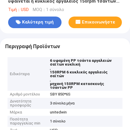
υφαίνεται ή κυκλικός αργαλειός 150rpm τσαντών
πλέγματος
Τιμή：USD
MOQ：1 σύνολο
Καλύτερη τιμή
Επικοινωνήστε
Περιγραφή Προϊόντων
6 υφαμένη PP τσάντα αργαλειών
σαϊτών κυκλική
,
150RPM 6 κυκλικός αργαλειός
Ειδικότερα
σαϊτών
,
μηχανή 150RPM κατασκευής
τσαντών PP
Αριθμό μοντέλου
SBY 850*6S
Δυνατότητα
3 σύνολα μήνα
προσφοράς
Μάρκα
unitedwin
Ποσότητα
1 σύνολο
παραγγελίας min