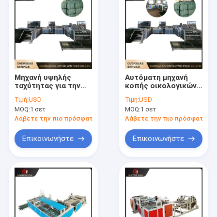
Μηχανή υψηλής
Αυτόματη μηχανή
ταχύτητας για την
κοπής οικολογικών
επεξεργασία
σακουλών
Τιμή:
USD
Τιμή:
USD
οικολογικών
MOQ:
1 σετ
MOQ:
1 σετ
σακουλών
Λάβετε την πιο πρόσφατη τιμή
Λάβετε την πιο πρόσφατη τι
Επικοινωνήστε
Επικοινωνήστε
Σπίτι
Προϊόντα
Βίντεο