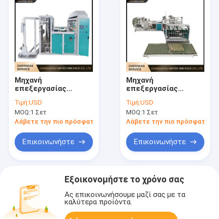
Μηχανή
Μηχανή
επεξεργασίας
επεξεργασίας
υφαντού σάκου 1300
υφασμένων
Τιμή:
USD
Τιμή:
USD
mm Ακριβής κοπή
σακουλών 1300mm
MOQ:
1 Σετ
MOQ:
1 Σετ
συνεχούς
Σταθερή λειτουργία
λειτουργίας για
ακριβής
Λάβετε την πιο πρόσφατη τιμή
Λάβετε την πιο πρόσφατη τι
βιομηχανικές
επεξεργασία για
τσάντες
βιομηχανικές
Επικοινωνήστε
Επικοινωνήστε
σακούλες
Εξοικονομήστε το χρόνο σας
Ας επικοινωνήσουμε μαζί σας με τα
καλύτερα προϊόντα.