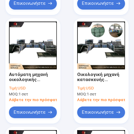
τη μηχανή
Επικοινωνήστε
Επικοινωνήστε
Αυτόματη μηχανή
Οικολογική μηχανή
οικολογικής
κατασκευής
κατασκευής
υφασμένων
Τιμή:
USD
Τιμή:
USD
σακουλών υψηλής
σακουλών υψηλής
MOQ:
1 σετ
MOQ:
1 σετ
απόδοσης σταθερή
ταχύτητας ομαλή
παραγωγή για την
λειτουργία για την
Λάβετε την πιο πρόσφατη τιμή
Λάβετε την πιο πρόσφατη τι
παραγωγή
παραγωγή
υφαντικών
βιομηχανικών
Επικοινωνήστε
Επικοινωνήστε
σακουλών
σακουλών