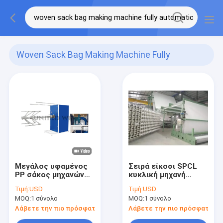
Woven Sack Bag Making Machine Fully
Automatic
(13)
Μεγάλος υφαμένος
Σειρά είκοσι SPCL
PP σάκος μηχανών
κυκλική μηχανή
σκαφών της γραμμής
αργαλειών σαϊτών
Τιμή:
USD
Τιμή:
USD
κόλλας που
για τη μαζικά
MOQ:
1 σύνολο
MOQ:
1 σύνολο
κατασκευάζει την
τσάντα/Geotextiles
τσάντα μηχανών FIBC
Λάβετε την πιο πρόσφατη τιμή
Λάβετε την πιο πρόσφατη τι
που κατασκευάζει