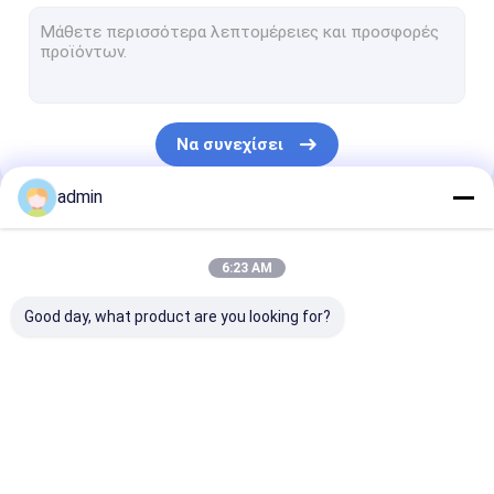
Γραμμή ελασματοποίησης επιστρώματος εξώθησης
Κυκλική μηχανή αργαλειών
Τσάντα FIBC που κατασκευάζει τη μηχανή
Να συνεχίσει
Τεχνητή γραμμή παραγωγής χλόης
admin
κυκλικά ανταλλακτικά αργαλειών
Οι Κατηγορίες Μας
Μουσαμάς που κατασκευάζει τη μηχανή
6:23 AM
Αυτόματη ραψίματος μηχανή κοπής και
Good day, what product are you looking for?
Υφαμένη μηχανή εκτύπωσης Flexo σάκων
υδραυλική να συσκευάσει μηχανή Τύπου
Γραμμή εξώθησης
Monofilament
Γραμμή
Κολλητική ταινία που κατασκευάζει τη μηχανή
ταινιών
γραμμή εξώθησης
ελασματοποί
επιστρώματο
εξώθησης