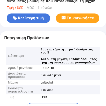
αυτόματος μουσαμάς που κατασκευάζει τη μηχανή
0.15KW
Τιμή：USD
MOQ：1 σύνολο
Καλύτερη τιμή
Επικοινωνήστε
Περιγραφή Προϊόντων
3pcs αυτόματη μηχανή δεσίματος
του S
,
Ειδικότερα
Αυτόματη μηχανή 0.15KW δεσίματος
,
μηχανή συσκευασίας μουσαμάδων
Αριθμό μοντέλου
Rd-BZ-10
Δυνατότητα
3 σύνολα μήνα
προσφοράς
Μάρκα
unitedwin
Ποσότητα
1 σύνολο
παραγγελίας min
Τιμή
USD