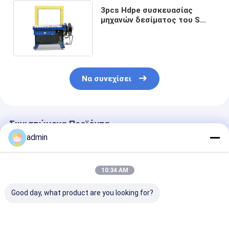
3pcs Hdpe συσκευασίας
μηχανών δεσίματος του S
αυτόματος μουσαμάς που
κατασκευάζει τη μηχανή
0.15KW
Να συνεχίσει
Συνιστώμενα Προϊόντα
admin
10:34 AM
Good day, what product are you looking for?
Πυροσβεστική
Πυροσβεστική
Πυροσβεστικ