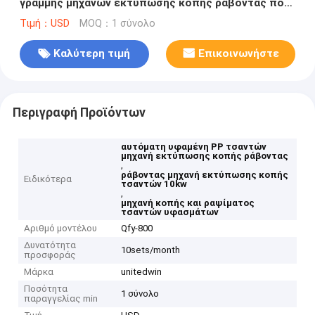
γραμμής μηχανών εκτύπωσης κοπής ράβοντας που
παρεμβάλλει 10kw
Τιμή：USD
MOQ：1 σύνολο
Καλύτερη τιμή
Επικοινωνήστε
Περιγραφή Προϊόντων
αυτόματη υφαμένη PP τσαντών
μηχανή εκτύπωσης κοπής ράβοντας
,
ράβοντας μηχανή εκτύπωσης κοπής
Ειδικότερα
τσαντών 10kw
,
μηχανή κοπής και ραψίματος
τσαντών υφασμάτων
Αριθμό μοντέλου
Qfy-800
Δυνατότητα
10sets/month
προσφοράς
Μάρκα
unitedwin
Ποσότητα
1 σύνολο
παραγγελίας min