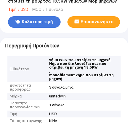
στρίβει τη βούρτσα 18.5KW νημάτων Mop μηχανών
Τιμή：USD
MOQ：1 σύνολο
Καλύτερη τιμή
Επικοινωνήστε
Περιγραφή Προϊόντων
,
νήμα ινών που στρίβει τη μηχανή
Νήμα που διπλασιάζει και που
στρίβει τη μηχανή 18.5KW
Ειδικότερα
,
monofilament νήμα που στρίβει τη
μηχανή
Δυνατότητα
3 σύνολα μήνα
προσφοράς
Μάρκα
unitedwin
Ποσότητα
1 σύνολο
παραγγελίας min
Τιμή
USD
Τόπος καταγωγής
ΚΙΝΑ