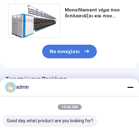
Monofilament νήμα που
διπλασιάζει και που
στρίβει τη βούρτσα 18.5KW
νημάτων Mop μηχανών
Να συνεχίσει
Συνιστώμενα Προϊόντα
admin
10:46 AM
Good day, what product are you looking for?