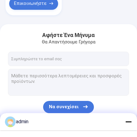
κατασκευάζει τη
Επικοινωνήστε
μηχανή
Αφήστε Ένα Μήνυμα
Θα Απαντήσουμε Γρήγορα
Να συνεχίσει
admin
Οι Κατηγορίες Μας