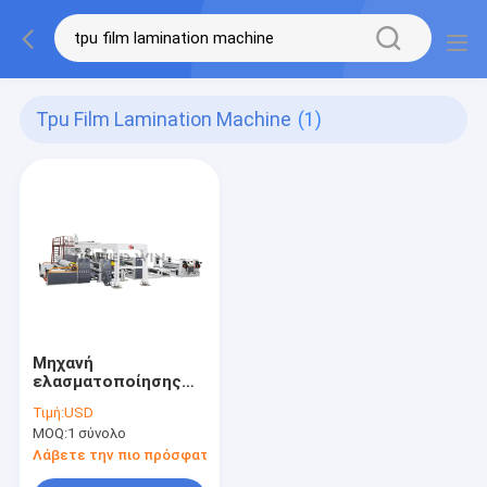
Tpu Film Lamination Machine
(1)
Μηχανή
ελασματοποίησης
ταινιών Bopp Tpu για
Τιμή:
USD
υφαμένο το PP
MOQ:
1 σύνολο
φύλλο
ελασματοποίησης
Λάβετε την πιο πρόσφατη τιμή
τσαντών που