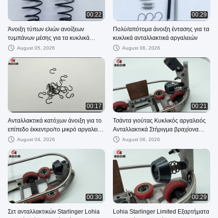
00:22
00:29
Άνοιξη τύπων ελιών ανοίξεων
Πολύ/απότομα άνοιξη έντασης για τα
τυμπάνων μέσης για τα κυκλικά
κυκλικά ανταλλακτικά αργαλειών
ανταλλακτικά αργαλειών
August 05, 2026
August 06, 2026
00:17
00:21
Ανταλλακτικά κατόχων άνοιξη για το
Τσάντα γιούτας Κυκλικός αργαλειός
επίπεδο έκκεντρο/το μικρό αργαλειό
Ανταλλακτικά Στήριγμα βραχίονα
σαϊτών εκκέντρων κυκλικό
μεταφοράς Hengli Starlinger
August 04, 2026
August 06, 2026
00:30
00:29
Σετ ανταλλακτικών Starlinger Lohia
Lohia Starlinger Limited Εξαρτήματα