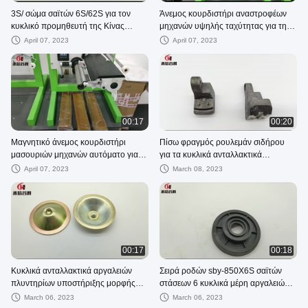
3S/ σώμα σαϊτών 6S/62S για τον
Άνεμος κουρδιστήρι αναστροφέων
κυκλικό προμηθευτή της Κίνας
μηχανών υψηλής ταχύτητας για την
ανταλλακτικών μηχανημάτων
πλαστική μηχανή τεντώματος
April 07, 2023
April 07, 2023
αργαλειών
νημάτων
00:17
00:20
Μαγνητικό άνεμος κουρδιστήρι
Πίσω φραγμός ρουλεμάν σιδήρου
μασουριών μηχανών αυτόματο για
για τα κυκλικά ανταλλακτικά
την τεντώνοντας γραμμή εξώθησης
αργαλειών
April 07, 2023
March 08, 2023
νημάτων
00:17
00:18
Κυκλικά ανταλλακτικά αργαλειών
Σειρά ροδών sby-850X6S σαϊτών
πλυντηρίων υποστήριξης μορφής
στάσεων 6 κυκλικά μέρη αργαλειών
κύπελλων ανταλλακτικών
σαϊτών
March 06, 2023
March 06, 2023