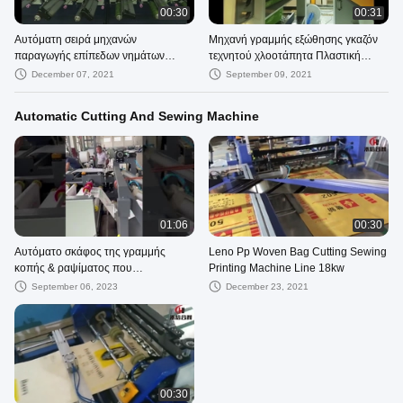
00:30
00:31
Αυτόματη σειρά μηχανών
Μηχανή γραμμής εξώθησης γκαζόν
παραγωγής επίπεδων νημάτων
τεχνητού χλοοτάπητα Πλαστική
τεχνητού χλοοτάπητα με βάση PP
Ταινία 450KW 280m Min
December 07, 2021
September 09, 2021
PE 230kg/H
Automatic Cutting And Sewing Machine
01:06
00:30
Αυτόματο σκάφος της γραμμής
Leno Pp Woven Bag Cutting Sewing
κοπής & ραψίματος που
Printing Machine Line 18kw
παρεμβάλλει τη μηχανή
September 06, 2023
December 23, 2021
00:30