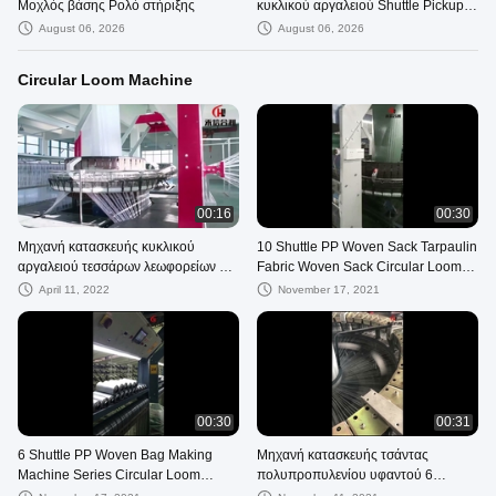
Μοχλός βάσης Ρολό στήριξης
κυκλικού αργαλειού Shuttle Pickup
Excenter Roller
August 06, 2026
August 06, 2026
Circular Loom Machine
00:16
00:30
Μηχανή κατασκευής κυκλικού
10 Shuttle PP Woven Sack Tarpaulin
αργαλειού τεσσάρων λεωφορείων για
Fabric Woven Sack Circular Loom
τσάντα ρυζιού τσιμέντου
Machine Κατασκευαστής
April 11, 2022
November 17, 2021
00:30
00:31
6 Shuttle PP Woven Bag Making
Μηχανή κατασκευής τσάντας
Machine Series Circular Loom
πολυπροπυλενίου υφαντού 6
Machine for Cement Bags
Shuttle Circular Loom 7,5kw