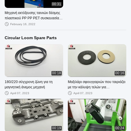
00:31
Μηχανή εκτόξευσης ταινιών δέσμης
πλαστικού PP PP PET συσκευασία
ταινίας κατασκευής εξοπλισμού
February 16, 2022
μηχανών
Circular Loom Spare Parts
00:18
00:16
180/220 σύγχρονη ζώνη για τη
Μαξιλάρι σφουγγαριών που ταιριάζει
μαγνητική άνεμος μηχανή
με την κάλυψη τελών για
ανταλλακτικά 6/8/10 αργαλειών
April 07, 2023
April 07, 2023
σαϊτών τα κυκλικά
00:19
00:24