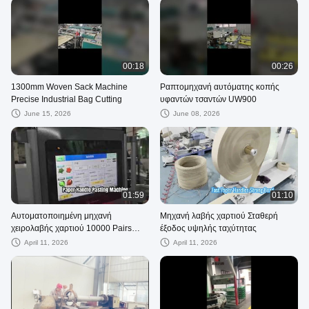
00:18
00:26
1300mm Woven Sack Machine
Ραπτομηχανή αυτόματης κοπής
Precise Industrial Bag Cutting
υφαντών τσαντών UW900
June 15, 2026
June 08, 2026
01:59
01:10
Αυτοματοποιημένη μηχανή
Μηχανή λαβής χαρτιού Σταθερή
χειρολαβής χαρτιού 10000 Pairs
έξοδος υψηλής ταχύτητας
Hour
April 11, 2026
April 11, 2026