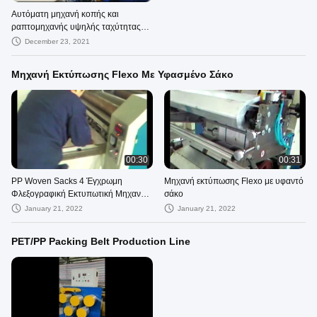
Αυτόματη μηχανή κοπής και
ραπτομηχανής υψηλής ταχύτητας
Μηχανή εκτύπωσης Flexo Roll To
December 23, 2021
Roll
Μηχανή Εκτύπωσης Flexo Με Υφασμένο Σάκο
00:30
00:31
PP Woven Sacks 4 Έγχρωμη
Μηχανή εκτύπωσης Flexo με υφαντό
Φλεξογραφική Εκτυπωτική Μηχανή
σάκο
Ένα προς Ένα
January 21, 2022
January 21, 2022
PET/PP Packing Belt Production Line