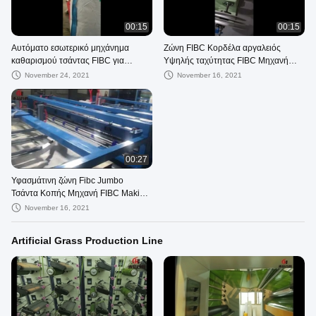
00:15
00:15
Αυτόματο εσωτερικό μηχάνημα
Ζώνη FIBC Κορδέλα αργαλειός
καθαρισμού τσάντας FIBC για
Υψηλής ταχύτητας FIBC Μηχανή
τσάντα κοντέινερ τσαντών 4kw
κατασκευής τσαντών Webbing
November 24, 2021
November 16, 2021
Textile Machinery Automation
00:27
Υφασμάτινη ζώνη Fibc Jumbo
Τσάντα Κοπής Μηχανή FIBC Making
Machine
November 16, 2021
Artificial Grass Production Line