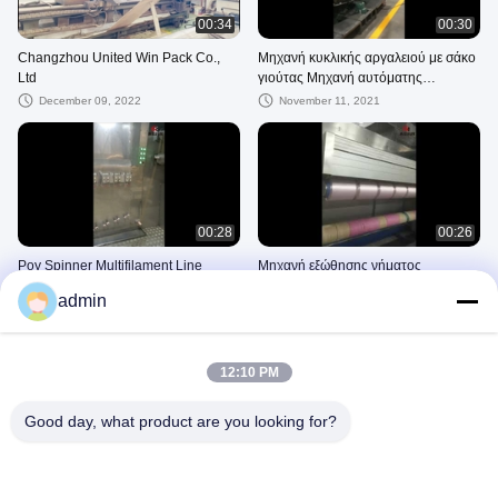
00:34
00:30
Changzhou United Win Pack Co.,
Μηχανή κυκλικής αργαλειού με σάκο
Ltd
γιούτας Μηχανή αυτόματης
κατασκευής τσάντας Pp
December 09, 2022
November 11, 2021
00:28
00:26
Poy Spinner Multifilament Line
Μηχανή εξώθησης νήματος
Extrusion Fiber Polyester Yarn
πολυπροπυλενίου Pp Πολυαμίδιο
admin
Extruder
πολυεστέρας μηχανή κλώσης
October 18, 2021
October 18, 2021
12:10 PM
Good day, what product are you looking for?
00:16
00:30
Πλαστική μηχανή εξώθησης νήματος
Μηχανή πρέσας δεματοποίησης 20
διαδικασία POV Fdy Pp Μηχάνημα
τόνων υδραυλική φιάλη κατοικίδιων