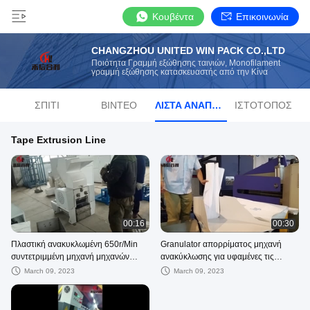
Κουβέντα
Επικοινωνία
CHANGZHOU UNITED WIN PACK CO.,LTD
Ποιότητα Γραμμή εξώθησης ταινιών, Monofilament
γραμμή εξώθησης κατασκευαστής από την Κίνα
ΣΠΊΤΙ
ΒΊΝΤΕΟ
ΛΊΣΤΑ ΑΝΑΠΑΡΑΓΩΓΉΣ
ΙΣΤΌΤΟΠΟΣ
Tape Extrusion Line
00:16
00:30
Πλαστική ανακυκλωμένη 650r/Min
Granulator απορρίματος μηχανή
συντετριμμένη μηχανή μηχανών
ανακύκλωσης για υφαμένες τις
θραυστήρων
πλαστικό τσάντες Continer τσαντών
March 09, 2023
March 09, 2023