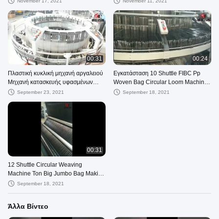
November 17, 2021
November 11, 2021
00:31
00:24
Πλαστική κυκλική μηχανή αργαλειού
Εγκατάσταση 10 Shuttle FIBC Pp
Μηχανή κατασκευής υφασμένων
Woven Bag Circular Loom Machine
σάκων Leno Mesh Bag Pp
Company Filed
September 23, 2021
September 18, 2021
00:31
12 Shuttle Circular Weaving
Machine Ton Big Jumbo Bag Making
51rpm
September 18, 2021
Άλλα Βίντεο